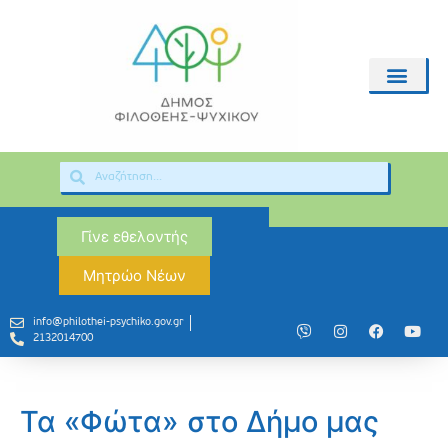
Γίνε εθελοντής
Μητρώο Νέων
info@philothei-psychiko.gov.gr
2132014700
Τα «Φώτα» στο Δήμο μας