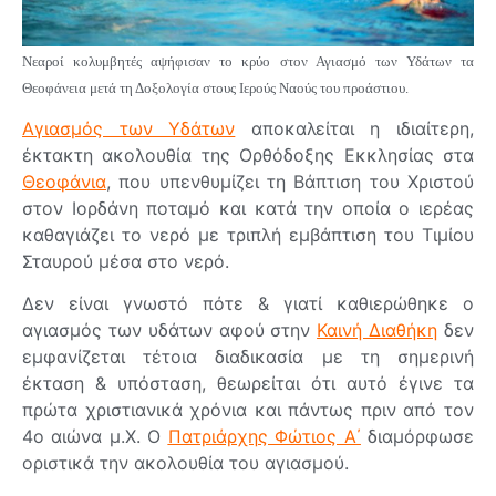
Νεαροί κολυμβητές
αψήφισαν το κρύο στον
Αγιασμό των Υδάτων τα
Θεοφάνεια μετά τη Δοξολογία στους Ιερούς Ναούς του προάστιου.
Αγιασμός των Υδάτων
αποκαλείται η ιδιαίτερη,
έκτακτη ακολουθία της Ορθόδοξης Εκκλησίας στα
Θεοφάνια
, που υπενθυμίζει τη Βάπτιση του Χριστού
στον Ιορδάνη ποταμό και κατά την οποία ο ιερέας
καθαγιάζει το νερό με τριπλή εμβάπτιση του Τιμίου
Σταυρού μέσα στο νερό.
Δεν είναι γνωστό πότε & γιατί καθιερώθηκε ο
αγιασμός των υδάτων αφού στην
Καινή Διαθήκη
δεν
εμφανίζεται τέτοια διαδικασία με τη σημερινή
έκταση & υπόσταση, θεωρείται ότι αυτό έγινε τα
πρώτα χριστιανικά χρόνια και πάντως πριν από τον
4ο αιώνα μ.Χ. Ο
Πατριάρχης Φώτιος Α΄
διαμόρφωσε
οριστικά την ακολουθία του αγιασμού.