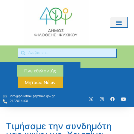
Γίνε εθελοντής
Μητρώο Νέων
info@philothei-psychiko.gov.gr
2132014700
Τιμήσαμε την συνδημότη