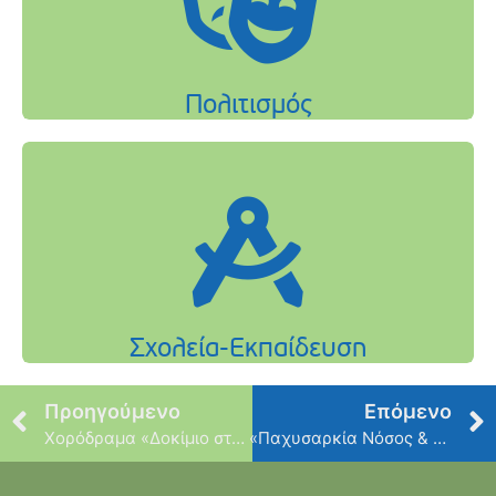
Προηγούμενο
Επόμενο
Χορόδραμα «Δοκίμιο στην Αντιγόνη»
«Παχυσαρκία Νόσος & Απειλή»