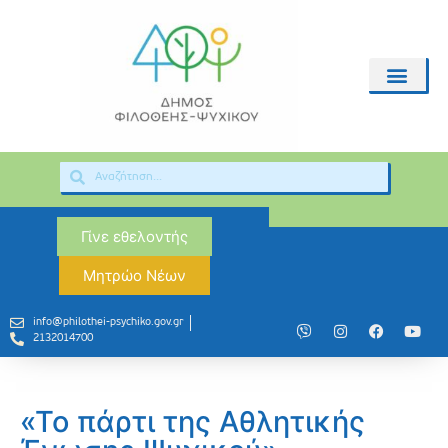
Γίνε εθελοντής
Μητρώο Νέων
info@philothei-psychiko.gov.gr
2132014700
«Το πάρτι της Αθλητικής