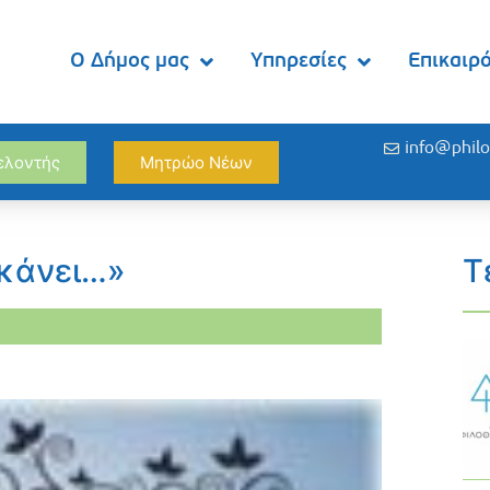
Ο Δήμος μας
Υπηρεσίες
Επικαιρ
info@philo
θελοντής
Μητρώο Νέων
 κάνει…»
Τ