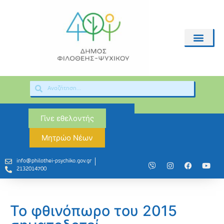
Γίνε εθελοντής
Μητρώο Νέων
info@philothei-psychiko.gov.gr
2132014700
Το φθινόπωρο του 2015