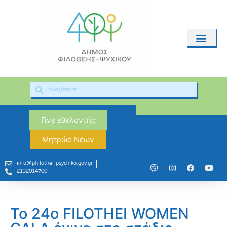
Γίνε εθελοντής
Μητρώο Νέων
info@philothei-psychiko.gov.gr
2132014700
Το 24ο FILOTHEI WOMEN