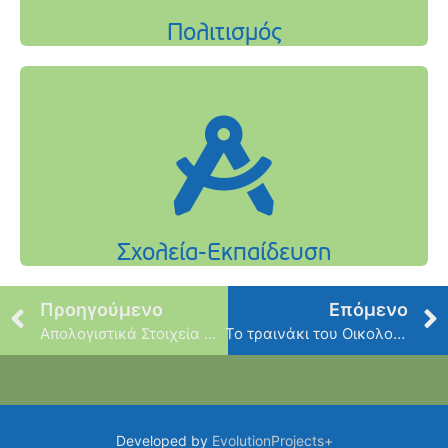
Προηγούμενο
Επόμενο
Απολογιστικά Στοιχεία ΟΚΑΠΑ – Απρίλιος 2023
Το τραινάκι του Οικολογικού Πάρκου «ταξιδεύει» στην Έκθεση Attica Green Expo!
Developed by
EvolutionProjects+