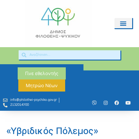
Γίνε εθελοντής
Μητρώο Νέων
info@philothei-psychiko.gov.gr
2132014700
«Υβριδικός Πόλεμος»