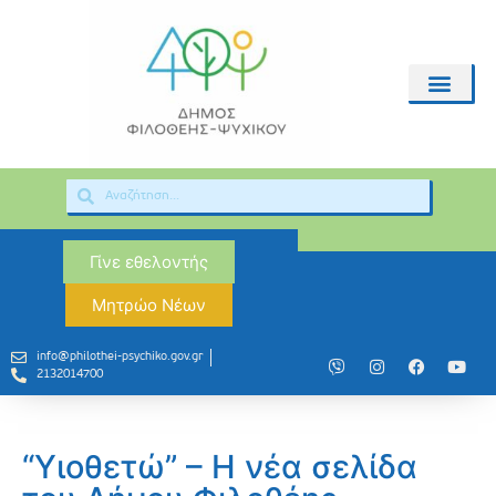
Γίνε εθελοντής
Μητρώο Νέων
info@philothei-psychiko.gov.gr
2132014700
“Υιοθετώ” – Η νέα σελίδα