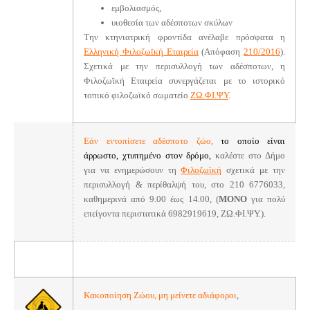
εμβολιασμός,
υιοθεσία των αδέσποτων σκύλων
Την κτηνιατρική φροντίδα ανέλαβε πρόσφατα η
Ελληνική Φιλοζωϊκή Εταιρεία
(Απόφαση
210/2016
).
Σχετικά με την περισυλλογή των αδέσποτων, η
Φιλοζωϊκή Εταιρεία συνεργάζεται με το ιστορικό
τοπικό φιλοζωϊκό σωματείο
ΖΩ.ΦΙ.ΨΥ
.
Εάν εντοπίσετε αδέσποτο ζώο,
το οποίο είναι
άρρωστο, χτυπημένο στον δρόμο,
καλέστε
στο Δήμο
για να ενημερώσουν τη
Φιλοζωϊκή
σχετικά με την
περισυλλογή & περίθαλψή του, στο
210 6776033,
καθημερινά από 9.00 έως 14.00, (
ΜΟΝΟ
για πολύ
επείγοντα περιστατικά 6982919619, ΖΩ.ΦΙ.ΨΥ.).
Κακοποίηση Ζώου, μη μείνετε αδιάφοροι
,