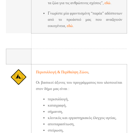
τα ζώα για τις ανθρώπινες σχέσεις”,
εδώ
.
Γ
νωρίστε μία φροντισμένη “παρέα” αδέσποτων
από το προάστιό μας που αναζητούν
οικογένεια,
εδώ
.
Περισυλλογή & Περίθαλψη Ζώου
,
Οι βασικοί άξονες του προγράμματος που υλοποιείται
στον δήμο μας είναι :
περισυλλογή,
καταγραφή,
σήμανση,
κλινικός και εργαστηριακός έλεγχος υγείας,
αποπαρασίτωση,
στείρωση,