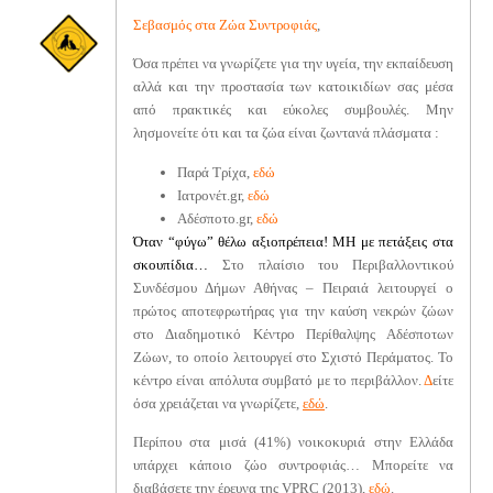
Σεβασμός στα Ζώα Συντροφιάς
,
Όσα πρέπει να γνωρίζετε για την υγεία, την εκπαίδευση
αλλά και την προστασία των κατοικιδίων σας μέσα
από πρακτικές και εύκολες συμβουλές. Μην
λησμονείτε ότι και τα ζώα είναι ζωντανά πλάσματα :
Π
αρά Τρίχα,
εδώ
Ιατρονέτ.gr,
εδώ
Αδέσποτο.gr,
εδώ
Όταν “φύγω” θέλω αξιοπρέπεια! ΜΗ με πετάξεις στα
σκουπίδια…
Στο πλαίσιο του Περιβαλλοντικού
Συνδέσμου Δήμων Αθήνας – Πειραιά λειτουργεί ο
πρώτος αποτεφρωτήρας για την καύση νεκρών ζώων
στο Διαδημοτικό Κέντρο Περίθαλψης Αδέσποτων
Ζώων, το οποίο λειτουργεί στο Σχιστό Περάματος. Το
κέντρο είναι απόλυτα συμβατό με το περιβάλλον.
Δ
είτε
όσα χρειάζεται να γνωρίζετε,
εδώ
.
Περίπου στα μισά (41%) νοικοκυριά στην Ελλάδα
υπάρχει κάποιο ζώο συντροφιάς… Μπορείτε να
διαβάσετε την έρευνα της VPRC (2013),
εδώ
.