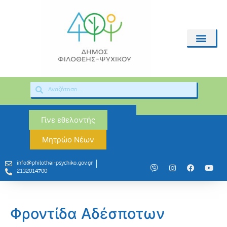
Γίνε εθελοντής
Μητρώο Νέων
info@philothei-psychiko.gov.gr
2132014700
Φροντίδα Αδέσποτων