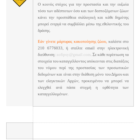
Ο κοινός στόχος για την προστασία και την ευζωία
τόσο των αδέσποτων όσο και των δεσποζόμενων ζώων
κάνει την προσπάθεια συλλογική και κάθε δημότης
μπορεί ενεργά να συμβάλλει μέσω της εθελοντικής του
δράσης.
Εάν γίνετε μάρτυρας κακοποίησης ζώου,
καλέστε στο
210 6776033,
ή στείλτε email στην ηλεκτρονική
διεύθυνση:
zofipsy@gmail.com
.
Σ
ε κάθε περίπτωση τα
στοιχεία του καταγγέλλοντος υπόκεινται στις διατάξεις
του νόμου περί της προστασίας των προσωπικών
δεδομένων και είναι στην διάθεση μόνο του Δήμου και
των ελεγκτικών Αρχών, προκειμένου να μπορεί να
ελεγχθεί ανά πάσα στιγμή η ορθότητα των
καταγγελλομένων.