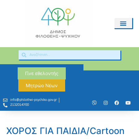
Γίνε εθελοντής
Μητρώο Νέων
info@philothei-psychiko.gov.gr
2132014700
ΧΟΡΟΣ ΓΙΑ ΠΑΙΔΙΑ/Cartoon