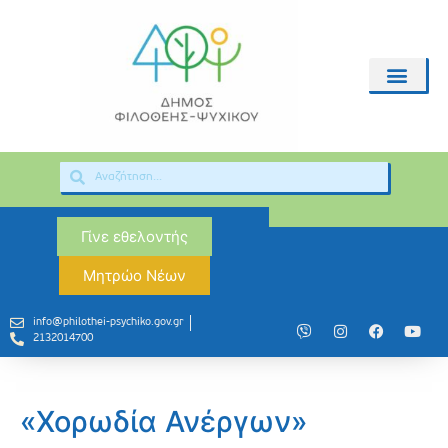
Γίνε εθελοντής
Μητρώο Νέων
info@philothei-psychiko.gov.gr
2132014700
«Χορωδία Ανέργων»