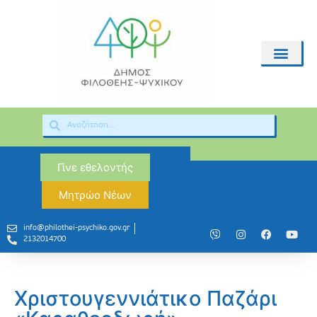
Γίνε εθελοντής
Μητρώο Νέων
info@philothei-psychiko.gov.gr
2132014700
Χριστουγεννιάτικο Παζάρι