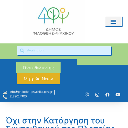
Γίνε εθελοντής
Μητρώο Νέων
info@philothei-psychiko.gov.gr
2132014700
Όχι στην Κατάργηση του