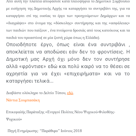
Από αυτή την πλατεία αποφάσισε κατά πλειοψηφία το Δημοτικό Συμβούλιο
με εισήγηση της Δημοτικής Αρχής να καταργήσει το συντριβάνι της, για να
καταργήσει επί της ουσίας το έργο των προηγούμενων Δημάρχων και να
«διαγράψει» στο όνομα της «δύσκολης» συντήρησης και της «ασφάλειας»
των παιδιών που παίζουν , ένα πνεύμονα δροσιάς από τους κατοίκους και τα
παιδιά του προαστίου( σε μία ζεστή χώρα όπως η Ελλάδα).
Οποιοδήποτε έργο, όπως είναι ένα συντριβάνι ,
αποκλείεται να αποδώσει εάν δεν το φροντίσεις. Η
Δημοτική μας Αρχή όχι μόνο δεν τον συντήρησε
αλλά «φρόντισε» εδώ και πολύ καιρό να το θέσει σε
αχρηστία για να έχει «επιχειρήματα» και να το
καταργήσει τελικά…
Διαβάστε ολόκληρο το Δελτίο Τύπου,
εδώ
.
Νάντια Σουμπασάκη
Επικεφαλής Παράταξης «Ενεργοί Πολίτες Νέου Ψυχικού-Φιλοθέης-
Ψυχικού»
Πηγή Ενημέρωσης: “Παράθυρο” Ιούνιος 2018