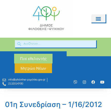
Γίνε εθελοντής
Μητρώο Νέων
info@philothei-psychiko.gov.gr
2132014700
01η Συνεδρίαση – 1/16/2012