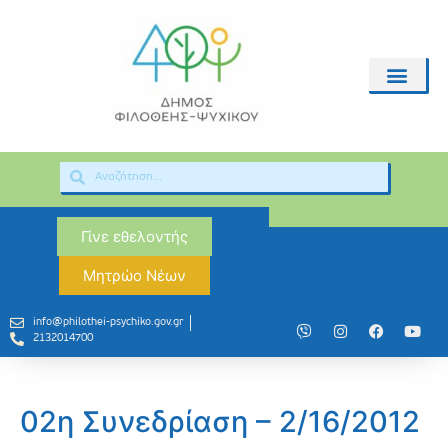
Γίνε εθελοντής
Μητρώο Νέων
info@philothei-psychiko.gov.gr
2132014700
02η Συνεδρίαση – 2/16/2012