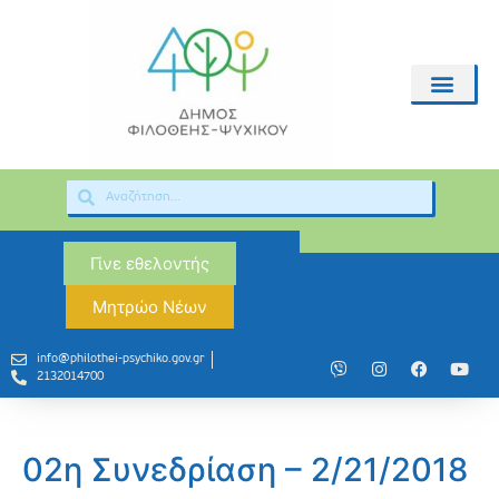
Γίνε εθελοντής
Μητρώο Νέων
info@philothei-psychiko.gov.gr
2132014700
02η Συνεδρίαση – 2/21/2018