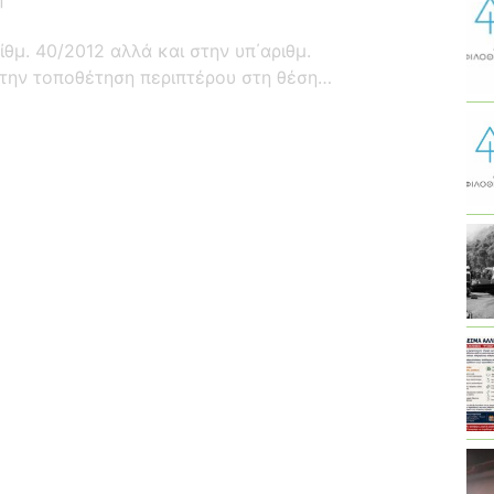
θμ. 40/2012 αλλά και στην υπ΄αριθμ.
ε την τοποθέτηση περιπτέρου στη θέση…