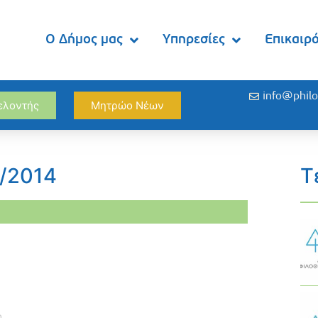
Ο Δήμος μας
Υπηρεσίες
Επικαιρ
info@philo
θελοντής
Μητρώο Νέων
4/2014
Τ
η