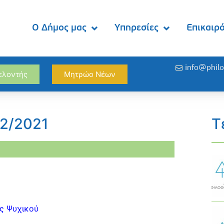
Ο Δήμος μας
Υπηρεσίες
Επικαιρ
info@philo
θελοντής
Μητρώο Νέων
02/2021
Τ
ς Ψυχικού