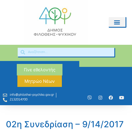
Γίνε εθελοντής
Μητρώο Νέων
info@philothei-psychiko.gov.gr
2132014700
02η Συνεδρίαση – 9/14/2017