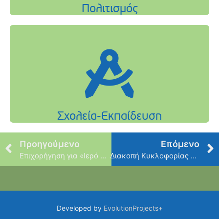
Προηγούμενο
Επόμενο
Επιχορήγηση για «Ιερό Ναό Αγίου Γεωργίου»
Διακοπή Κυκλοφορίας στο Νέο Ψυχικό
Developed by
EvolutionProjects+