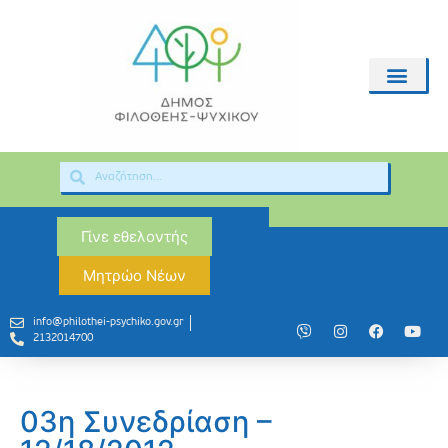
Γίνε εθελοντής
Μητρώο Νέων
info@philothei-psychiko.gov.gr
2132014700
03η Συνεδρίαση –