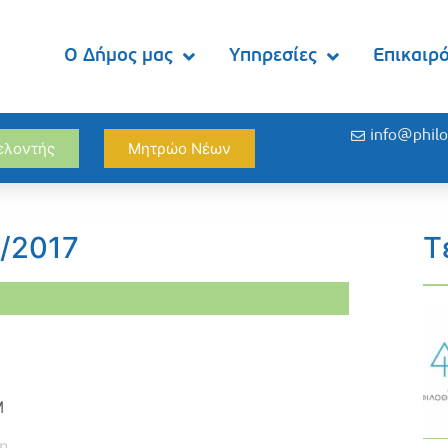
Ο Δήμος μας
Υπηρεσίες
Επικαιρ
info@philo
θελοντής
Μητρώο Νέων
0/2017
Τ
M
η