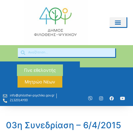
Γίνε εθελοντής
Μητρώο Νέων
info@philothei-psychiko.gov.gr
2132014700
03η Συνεδρίαση – 6/4/2015