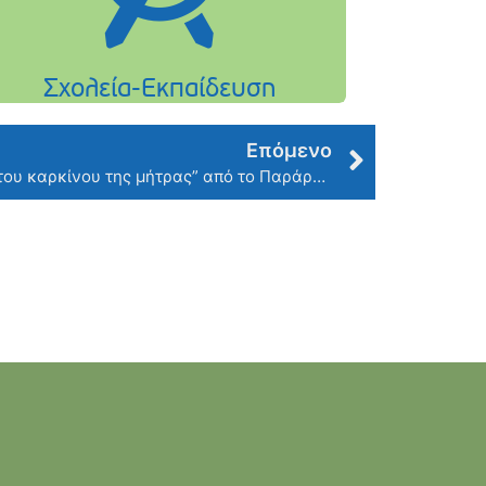
Επόμενο
Ομιλία με θέμα “Εμβόλιο κατά του καρκίνου της μήτρας” από το Παράρτημα Φιλοθέης Ψυχικού της Ε.Α.Ε