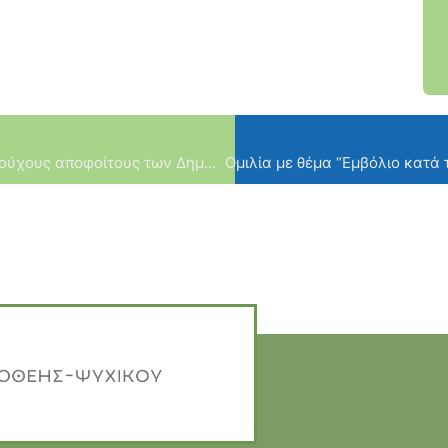
Εκδήλωση Απονομής Επαίνων στους αριστούχους αποφοίτους των Δημοσίων Λυκείων του Δήμου μας