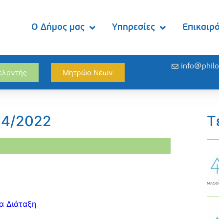
Ο Δήμος μας
Υπηρεσίες
Επικαιρ
info@philo
θελοντής
Μητρώο Νέων
04/2022
Τ
α Διάταξη