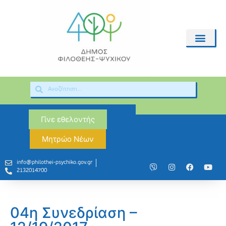
Γίνε εθελοντής
Μητρώο Νέων
info@philothei-psychiko.gov.gr
2132014700
04η Συνεδρίαση –