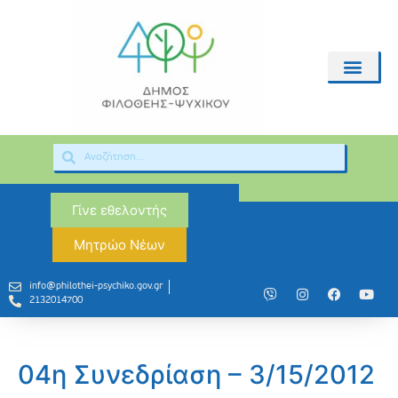
Γίνε εθελοντής
Μητρώο Νέων
info@philothei-psychiko.gov.gr
2132014700
04η Συνεδρίαση – 3/15/2012