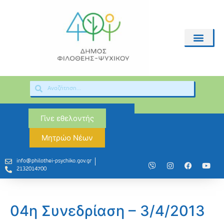
Γίνε εθελοντής
Μητρώο Νέων
info@philothei-psychiko.gov.gr
2132014700
04η Συνεδρίαση – 3/4/2013