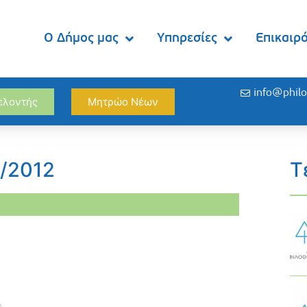
Ο Δήμος μας
Υπηρεσίες
Επικαιρ
info@philo
θελοντής
Μητρώο Νέων
0/2012
Τ
η