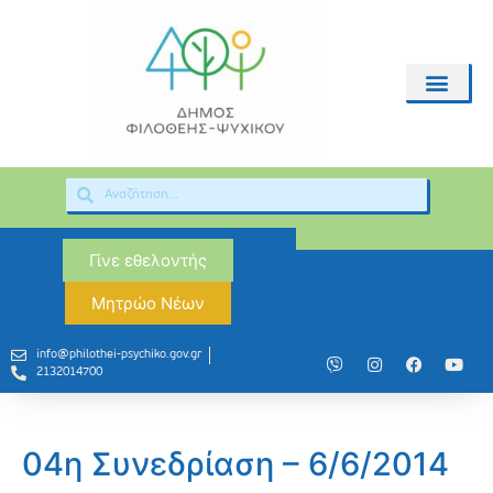
Γίνε εθελοντής
Μητρώο Νέων
info@philothei-psychiko.gov.gr
2132014700
04η Συνεδρίαση – 6/6/2014