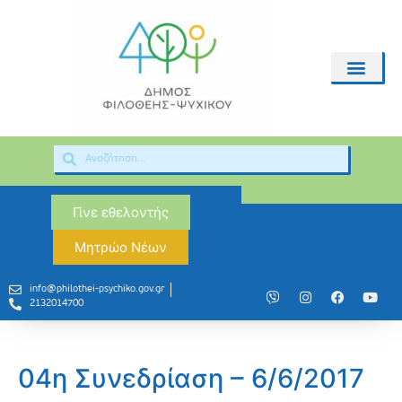
Γίνε εθελοντής
Μητρώο Νέων
info@philothei-psychiko.gov.gr
2132014700
04η Συνεδρίαση – 6/6/2017