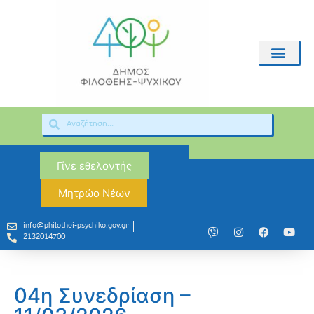
Γίνε εθελοντής
Μητρώο Νέων
info@philothei-psychiko.gov.gr
2132014700
04η Συνεδρίαση –