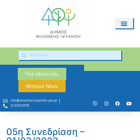
Γίνε εθελοντής
Μητρώο Νέων
info@philothei-psychiko.gov.gr
2132014700
05η Συνεδρίαση –