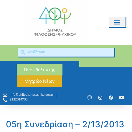
Γίνε εθελοντής
Μητρώο Νέων
info@philothei-psychiko.gov.gr
2132014700
05η Συνεδρίαση – 2/13/2013