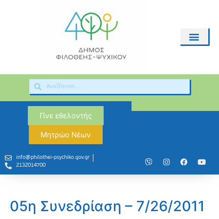
Γίνε εθελοντής
Μητρώο Νέων
info@philothei-psychiko.gov.gr
2132014700
05η Συνεδρίαση – 7/26/2011