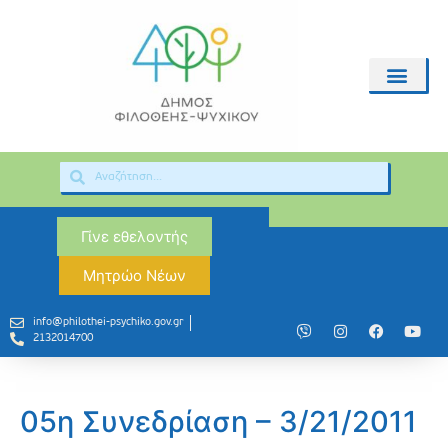
Γίνε εθελοντής
Μητρώο Νέων
info@philothei-psychiko.gov.gr
2132014700
05η Συνεδρίαση – 3/21/2011