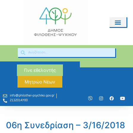
Γίνε εθελοντής
Μητρώο Νέων
info@philothei-psychiko.gov.gr
2132014700
06η Συνεδρίαση – 3/16/2018