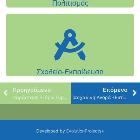
Προηγούμενο
Επόμενο
Παράσταση «Γύρω Γύρω Μήνες»
Πασχαλινή Αγορά «Εστίας»
Developed by
EvolutionProjects+