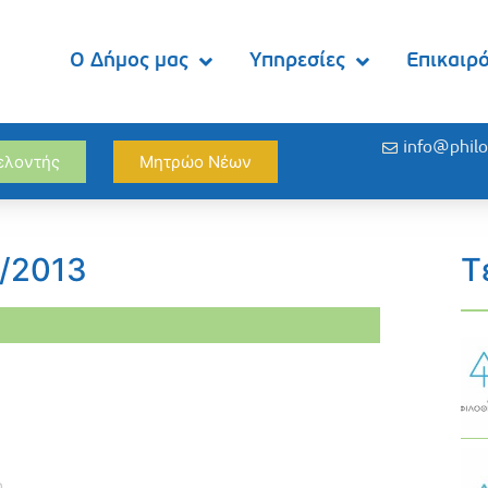
Ο Δήμος μας
Υπηρεσίες
Επικαιρ
info@philo
θελοντής
Μητρώο Νέων
9/2013
Τ
η