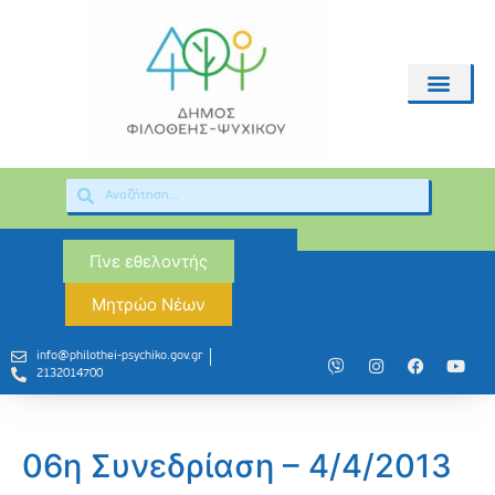
Γίνε εθελοντής
Μητρώο Νέων
info@philothei-psychiko.gov.gr
2132014700
06η Συνεδρίαση – 4/4/2013