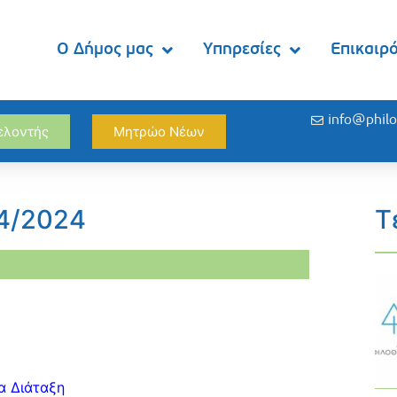
Ο Δήμος μας
Υπηρεσίες
Επικαιρ
info@philo
θελοντής
Μητρώο Νέων
04/2024
Τ
α Διάταξη