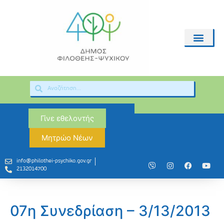
Γίνε εθελοντής
Μητρώο Νέων
info@philothei-psychiko.gov.gr
2132014700
07η Συνεδρίαση – 3/13/2013