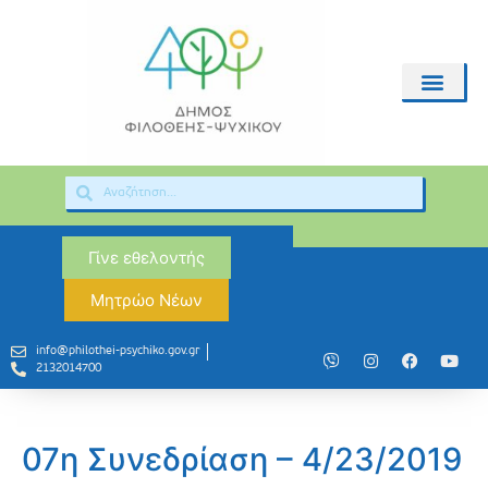
Γίνε εθελοντής
Μητρώο Νέων
info@philothei-psychiko.gov.gr
2132014700
07η Συνεδρίαση – 4/23/2019