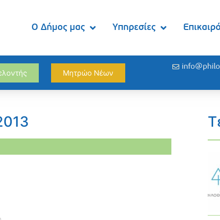
Ο Δήμος μας
Υπηρεσίες
Επικαιρ
info@philo
θελοντής
Μητρώο Νέων
2013
Τ
η