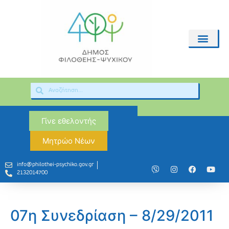
Γίνε εθελοντής
Μητρώο Νέων
info@philothei-psychiko.gov.gr
2132014700
07η Συνεδρίαση – 8/29/2011