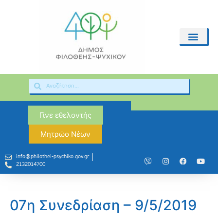
Γίνε εθελοντής
Μητρώο Νέων
info@philothei-psychiko.gov.gr
2132014700
07η Συνεδρίαση – 9/5/2019