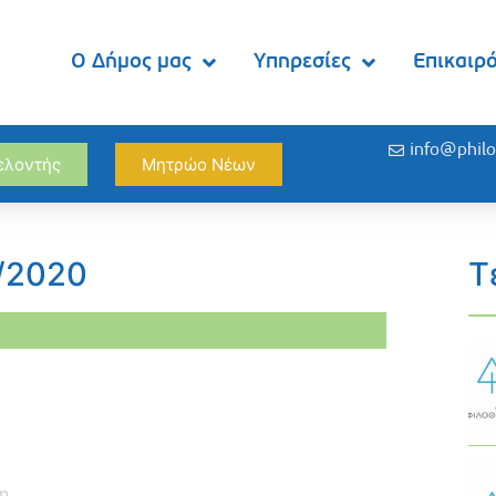
Ο Δήμος μας
Υπηρεσίες
Επικαιρ
info@philo
θελοντής
Μητρώο Νέων
6/2020
Τ
η