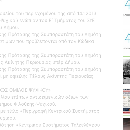
υλίου του περιεχομένου της από 14.1.2013
Ψυχικού ενώπιον του Ε΄ Τμήματος του ΣτΕ
υ Δήμου.
ικής Πρότασης της Συμπαραστάτη του Δημότη
οστίμων που προβλέπονται από τον Κώδικα
ικής Πρότασης της Συμπαραστάτη του Δημότη
υς Ακίνητης Περιουσίας υπέρ Δήμου.
ικής Πρότασης της Συμπαραστάτη του Δημότη
ρί μη οφειλής Τέλους Ακίνητης Περιουσίας
ΙΚΟΣ ΟΜΙΛΟΣ ΨΥΧΙΚΟΥ»
ίου επί των αντικειμενικών αξιών των
Δήμου Φιλοθέης-Ψυχικού.
 με τίτλο «Περιγραφή Κεντρικού Συστήματος
υχικού.
δότηση «Κεντρικού Συστήματος Τηλεελέγχου