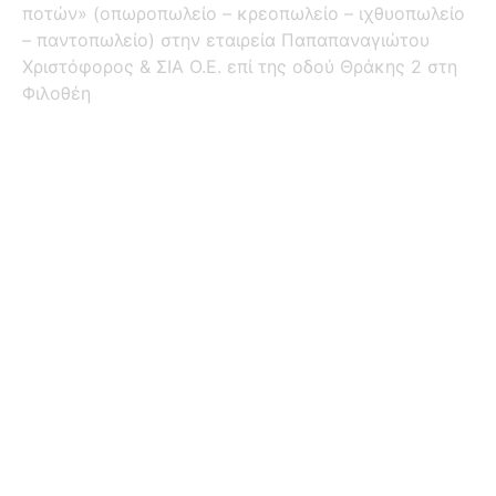
ποτών» (οπωροπωλείο – κρεοπωλείο – ιχθυοπωλείο
– παντοπωλείο) στην εταιρεία Παπαπαναγιώτου
Χριστόφορος & ΣΙΑ Ο.Ε. επί της οδού Θράκης 2 στη
Φιλοθέη