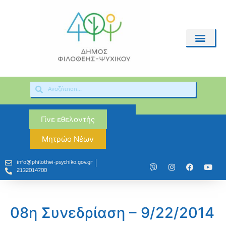
Γίνε εθελοντής
Μητρώο Νέων
info@philothei-psychiko.gov.gr
2132014700
08η Συνεδρίαση – 9/22/2014