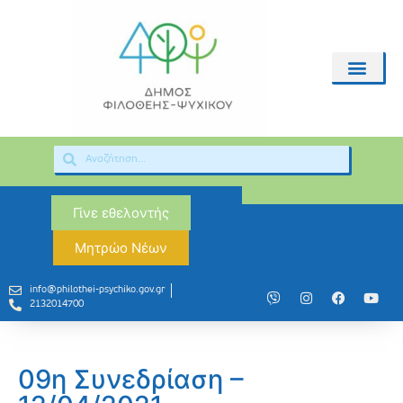
Γίνε εθελοντής
Μητρώο Νέων
info@philothei-psychiko.gov.gr
2132014700
09η Συνεδρίαση –