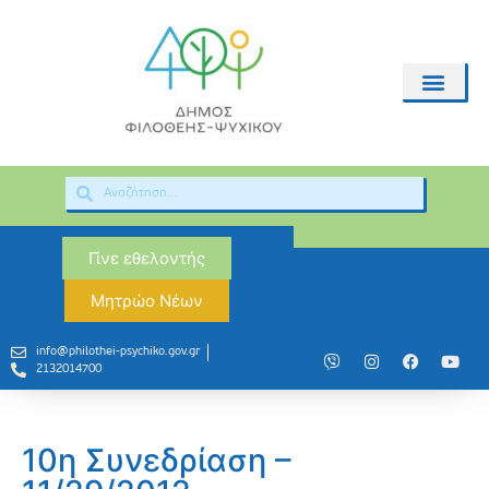
Γίνε εθελοντής
Μητρώο Νέων
info@philothei-psychiko.gov.gr
2132014700
10η Συνεδρίαση –