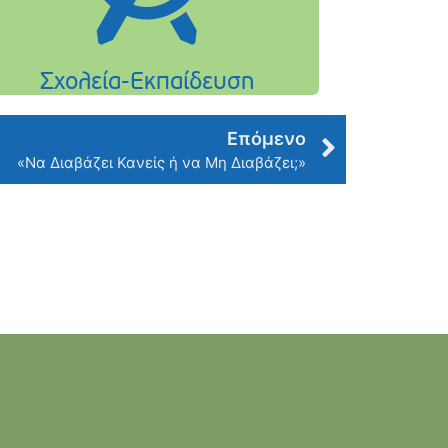
Επόμενο
«Να Διαβάζει Κανείς ή να Μη Διαβάζει;»