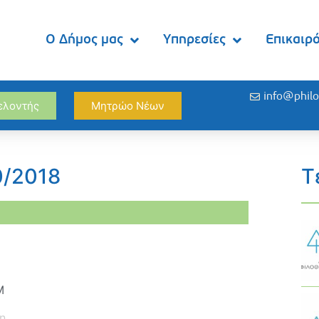
Ο Δήμος μας
Υπηρεσίες
Επικαιρ
info@philo
θελοντής
Μητρώο Νέων
0/2018
Τ
M
η