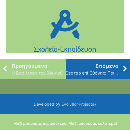
Προηγούμενο
Επόμενο
Η Βασίλισσα του Χιονιού
Θέατρο επί Οθόνης: Ποιά Ελένη;
Developed by
EvolutionProjects+
Μαζί μπορούμε περισσότερα! Μαζί μπορούμε καλύτερα!