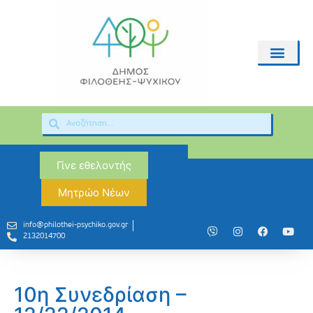
Γίνε εθελοντής
Μητρώο Νέων
info@philothei-psychiko.gov.gr
2132014700
10η Συνεδρίαση –