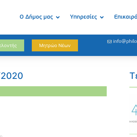
Ο Δήμος μας
Υπηρεσίες
Επικαιρ
info@philo
θελοντής
Μητρώο Νέων
1/2020
Τ
η